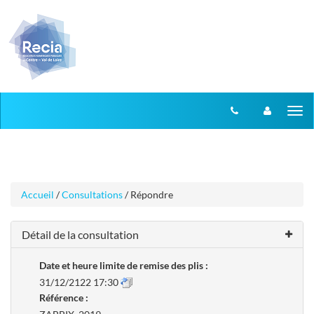
Aller
Aller
Tog
au
au
menu
nav
contenu
Accueil
/
Consultations
/ Répondre
Détail de la consultation
Date et heure limite de remise des plis :
31/12/2122 17:30
Référence :